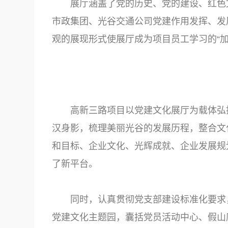
展厅涵盖了党的历史、党的建设、红色
市政集团、光谷交通公司党建作用发挥、发
观的展现形式使展厅成为项目员工学习的“加
高新三路项目以党建文化展厅为载体弘
汉身影，梳理美丽光谷的发展历程，整合文
和目标、企业文化、光辉成就、企业发展规
了新平台。
同时，认真贯彻党支部建设标准化要求
党建文化主题园，囊括党员活动中心、假山