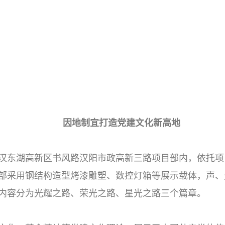
因地制宜打造党建文化新高地
汉东湖高新区书风路汉阳市政高新三路项目部内，依托项
部采用钢结构造型烤漆雕塑、数控灯箱等展示载体，声、
内容分为光耀之路、荣光之路、星光之路三个篇章。