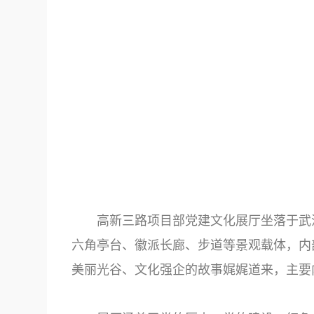
高新三路项目部党建文化展厅坐落于武
六角亭台、徽派长廊、步道等景观载体，内
美丽光谷、文化强企的故事娓娓道来，主要