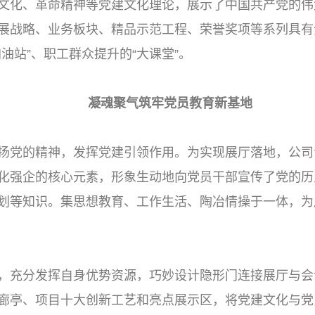
文化、革命精神等党建文化理论，展示了中国共产党的伟
展战略、业务板块、精品示范工程、荣誉奖项等系列具有
油站”、职工群众提升的“大课堂”。
凝魂聚气筑牢党员教育新基地
扬党的精神，发挥党建引领作用。为实现展厅落地，公司
化强企的核心元素，形象生动地向党员干部宣传了党的历
划等知识。集思想教育、工作生活、陶冶情操于一体，为
，充分发挥自身优势资源，巧妙设计隐形门连接展厅与会
廊亭、项目十大创新工艺和亮点展示区，将党建文化与党