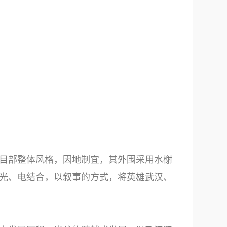
目部整体风格，因地制宜，其外围采用水榭
光、电结合，以叙事的方式，将英雄武汉、