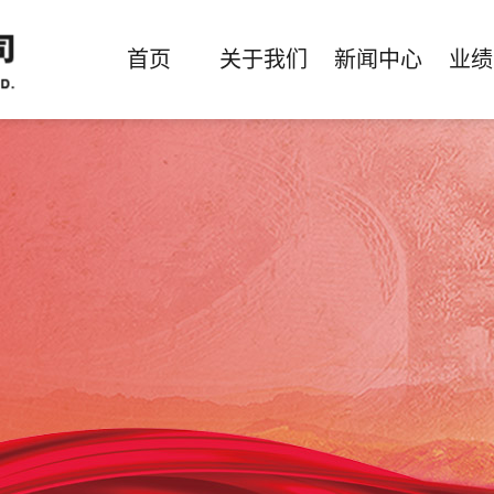
首页
关于我们
新闻中心
业绩