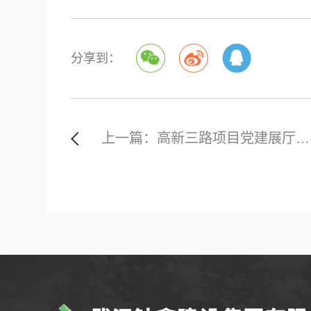
上一篇：高新三路项目党建展厅获颁“中国光谷青少年实践活动基地”