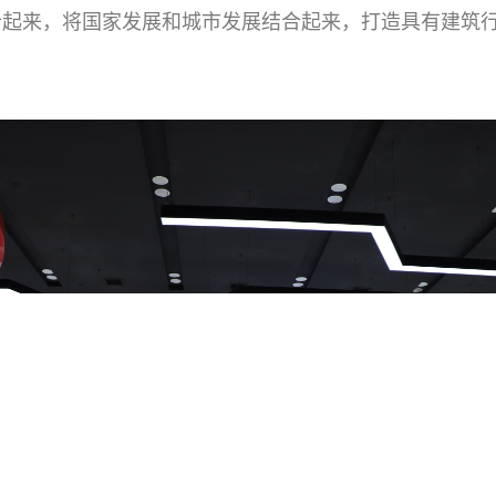
合起来，将国家发展和城市发展结合起来，打造具有建筑