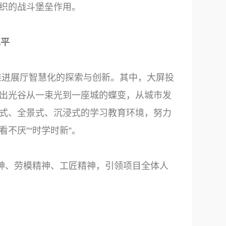
织的战斗堡垒作用。
水
平
推进展厅智慧化的探索与创新。其中，大屏投
出光谷从一束光到一座城的蝶变，从城市发
式、全景式、沉浸式的学习教育环境，努力
不厌”“时学时新”。
神、劳模精神、工匠精神，引领项目全体人